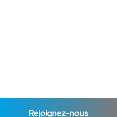
Marseille ?
août 12, 2024
/
No Comments
De nouveaux postes à pourvoir en alternance pour la
rentrée à Marseille ! Trouver une alternance, on le sait,
c’est loin d’être évident… Confier sa recherche à son école
est la meilleure solution pour booster ses chances
d’employabilité ! 💪 💼 Marseille Business School vous...
Lire cet article !
Rejoignez-nous