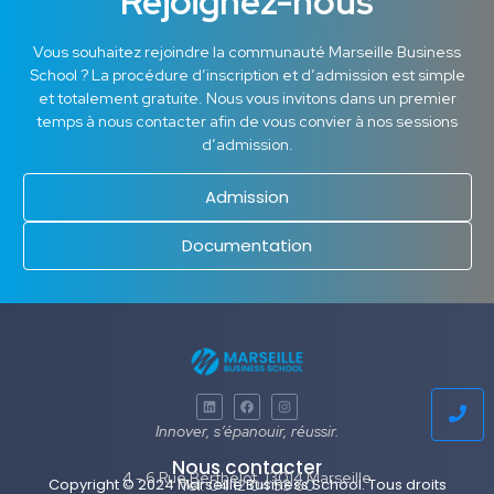
Rejoignez-nous
Vous souhaitez rejoindre la communauté Marseille Business
School ? La procédure d’inscription et d’admission est simple
et totalement gratuite. Nous vous invitons dans un premier
temps à nous contacter afin de vous convier à nos sessions
d’admission.
Admission
Documentation
Innover, s’épanouir, réussir.
Nous contacter
4 - 6 Rue Berthelot, 13014 Marseille
Copyright © 2024 Marseille Business School. Tous droits
Tel: 04 12 04 53 60