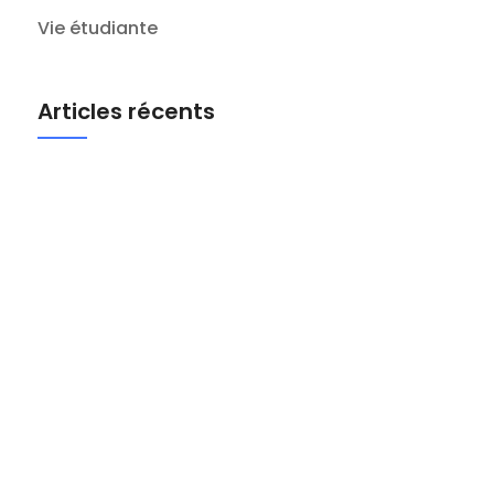
Vie étudiante
Articles récents
Marseille Business School prépare son
nouveau campus !
mai 5, 2025